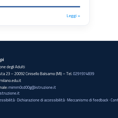
Leggi »
lpi
one degli Adulti
sta 23 – 20092 Cinisello Balsamo (MI) – Tel.
0291974839
milano.edu.it
onale:
mimm0cd00g@istruzione.it
truzione.it
essibilità
·
Dichiarazione di accessibilità
·
Meccanismo di feedback
·
Cont