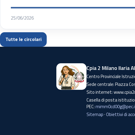
25/06/2026
Tutte le circolari
Cpia 2 Milano Ilaria A
Centro Provinciale Istruzi
Sede centrale: Piazza Co
Sito internet: www.cpia2
Casella di posta istituzi
PEC:
mimm0cd00g@pec.is
Sitemap
·
Obiettivi di acc