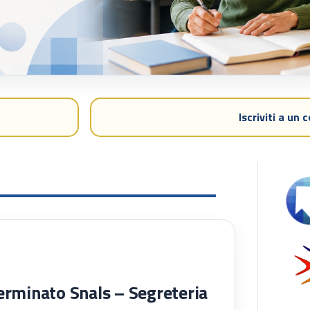
Iscriviti a un 
S
Se
erminato Snals – Segreteria