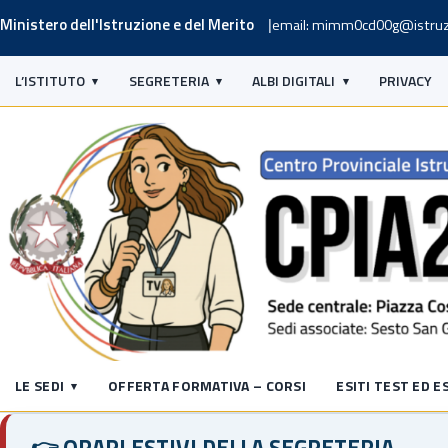
Ministero dell'Istruzione e del Merito
email: mimm0cd00g@istruz
L’ISTITUTO
SEGRETERIA
ALBI DIGITALI
PRIVACY
LE SEDI
OFFERTA FORMATIVA – CORSI
ESITI TEST ED E