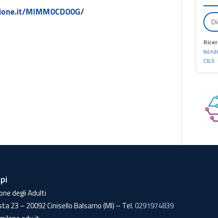
uzione.it/MIMM0CD00G/
Ricer
Iscriz
CILS
lpi
one degli Adulti
sta 23 – 20092 Cinisello Balsamo (MI) – Tel.
0291974839