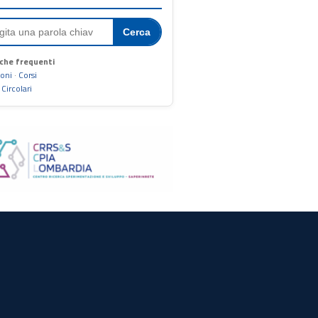
Cerca
che frequenti
ioni
·
Corsi
·
Circolari