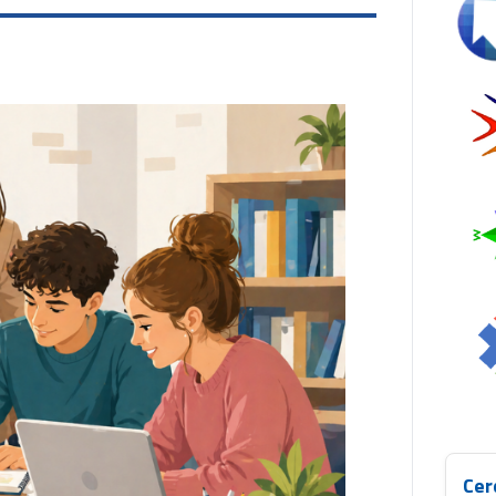
Se
Cer