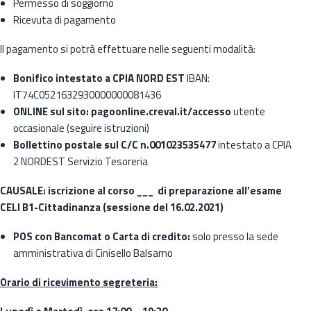
Permesso di soggiorno
Ricevuta di pagamento
Il pagamento si potrà effettuare nelle seguenti modalità:
Bonifico intestato a CPIA NORD EST
IBAN:
IT74C0521632930000000081436
ONLINE sul sito: pagoonline.creval.it/accesso
utente
occasionale (seguire istruzioni)
Bollettino postale sul C/C n.001023535477
intestato a CPIA
2 NORDEST Servizio Tesoreria
CAUSALE: iscrizione al corso ___ di preparazione all’esame
CELI B1-Cittadinanza (sessione del 16.02.2021)
POS con Bancomat o Carta di credito:
solo presso la sede
amministrativa di Cinisello Balsamo
Orario di ricevimento segreteria: