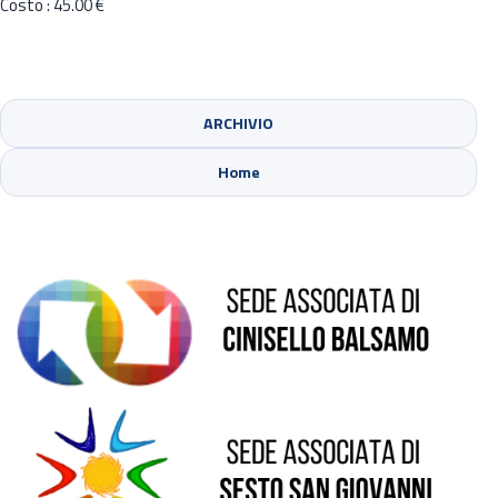
Costo : 45.00 €
ARCHIVIO
Sede di Cinisello Balsamo
Home
Sede di Sesto San Giovanni
Sede di Pioltello