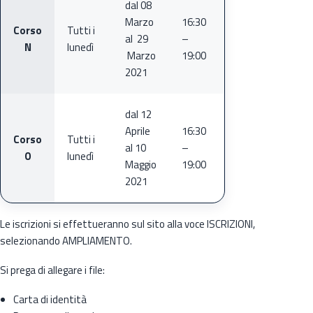
dal 08
Marzo
16:30
Corso
Tutti i
al 29
–
N
lunedì
Marzo
19:00
2021
dal 12
Aprile
16:30
Corso
Tutti i
al 10
–
O
lunedì
Maggio
19:00
2021
Le iscrizioni si effettueranno sul sito alla voce ISCRIZIONI,
selezionando AMPLIAMENTO.
Si prega di allegare i file:
Carta di identità