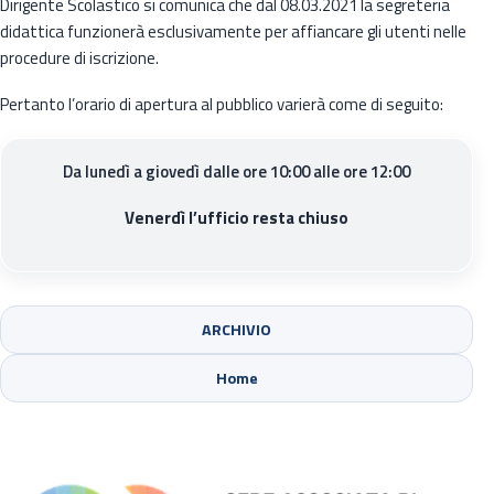
Dirigente Scolastico si comunica che dal 08.03.2021 la segreteria
didattica funzionerà esclusivamente per affiancare gli utenti nelle
procedure di iscrizione.
Pertanto l’orario di apertura al pubblico varierà come di seguito:
Da lunedì a giovedì dalle ore 10:00 alle ore 12:00
Venerdì l’ufficio resta chiuso
ARCHIVIO
Sede di Cinisello Balsamo
Home