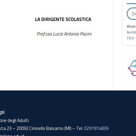
Ricer
Iscriz
CILS
lpi
one degli Adulti
sta 23 – 20092 Cinisello Balsamo (MI) – Tel.
0291974839