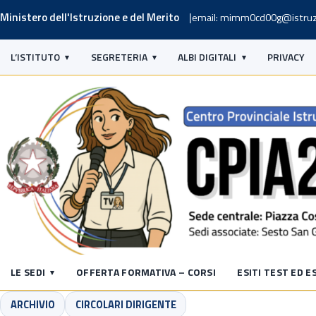
Ministero dell'Istruzione e del Merito
email: mimm0cd00g@istruz
L’ISTITUTO
SEGRETERIA
ALBI DIGITALI
PRIVACY
LE SEDI
OFFERTA FORMATIVA – CORSI
ESITI TEST ED E
ARCHIVIO
CIRCOLARI DIRIGENTE