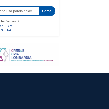
Cerca
che frequenti
ioni
·
Corsi
·
Circolari