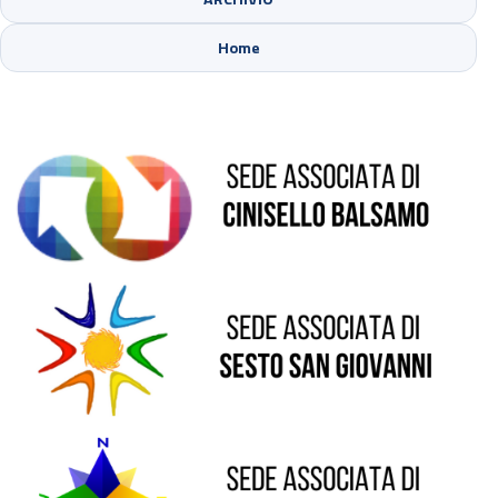
Sede di Cinisello Balsamo
Home
Sede di Sesto San Giovanni
Sede di Pioltello
Sede di Vaprio D'Adda