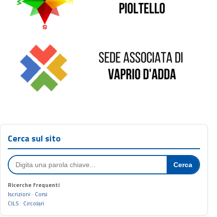
Cerca sul sito
Cerca
Ricerche frequenti
Iscrizioni
·
Corsi
CILS
·
Circolari