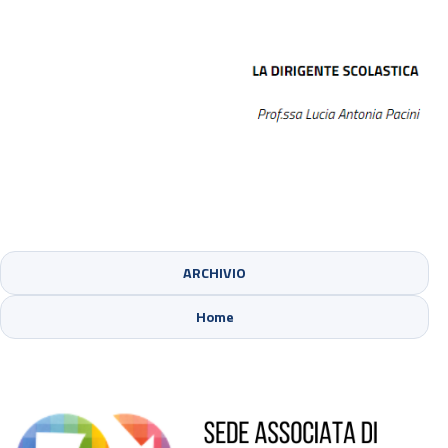
ARCHIVIO
Sede di Cinisello Balsamo
Home
Sede di Sesto San Giovanni