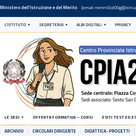
Ministero dell'Istruzione e del Merito
email: mimm0cd00g@istruz
L’ISTITUTO
SEGRETERIA
ALBI DIGITALI
PRIVACY
LE SEDI
OFFERTA FORMATIVA – CORSI
ESITI TEST ED E
ARCHIVIO
CIRCOLARI DIRIGENTE
DIDATTICA- PROGETTI