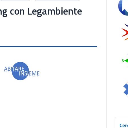
Se
ng con Legambiente
Cer