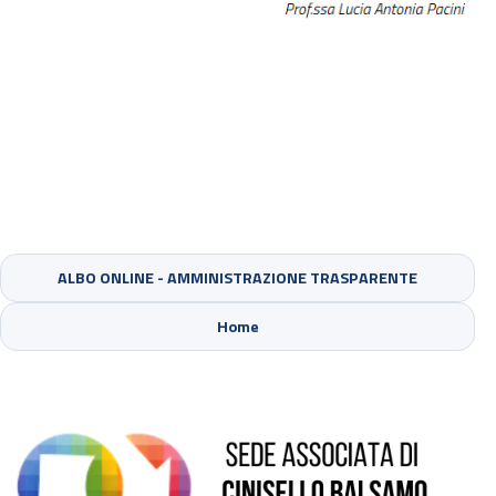
ALBO ONLINE - AMMINISTRAZIONE TRASPARENTE
Sede di Cinisello Balsamo
Home
Sede di Sesto San Giovanni