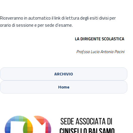
Riceveranno in automatico il link di lettura degli esiti divisi per
orario di sessione e per sede d’esame.
ARCHIVIO
Sede di Cinisello Balsamo
Home
Sede di Sesto San Giovanni