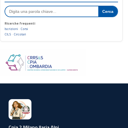
Cerca
Ricerche frequenti
Iscrizioni
·
Corsi
CILS
·
Circolari
Cpia 2 Milano Ilaria Alpi