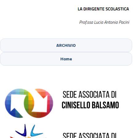
ARCHIVIO
Sede di Cinisello Balsamo
Home
Sede di Sesto San Giovanni