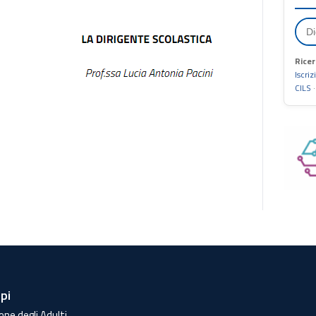
Ricer
Iscriz
CILS
lpi
one degli Adulti