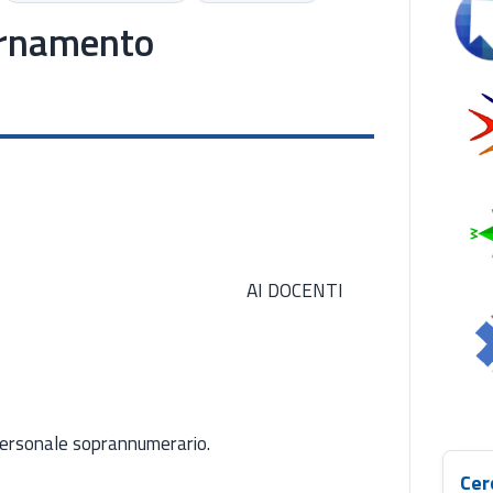
Se
iornamento
AI DOCENTI
 personale soprannumerario.
Cer