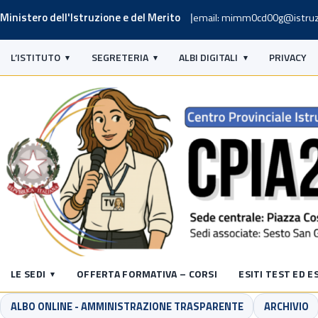
Ministero dell'Istruzione e del Merito
email: mimm0cd00g@istruz
L’ISTITUTO
SEGRETERIA
ALBI DIGITALI
PRIVACY
LE SEDI
OFFERTA FORMATIVA – CORSI
ESITI TEST ED E
ALBO ONLINE - AMMINISTRAZIONE TRASPARENTE
ARCHIVIO