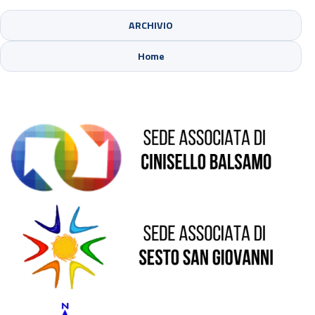
ARCHIVIO
Sede di Cinisello Balsamo
Home
Sede di Sesto San Giovanni
Sede di Pioltello