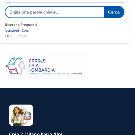
Cerca
Ricerche frequenti
Iscrizioni
·
Corsi
CILS
·
Circolari
Cpia 2 Milano Ilaria Alpi