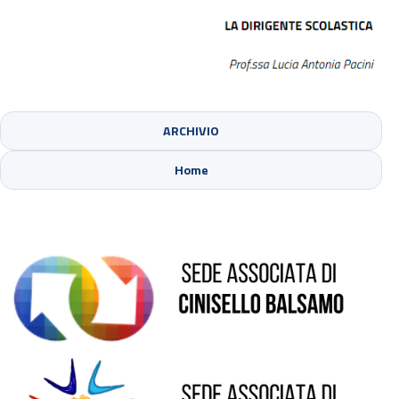
ARCHIVIO
Sede di Cinisello Balsamo
Home
Sede di Sesto San Giovanni