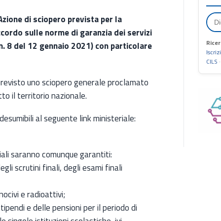
zione di sciopero prevista per la
cordo sulle norme di garanzia dei servizi
Ricer
 n. 8 del 12 gennaio 2021) con particolare
Iscriz
CILS
 previsto uno sciopero generale proclamato
to il territorio nazionale.
 desumibili al seguente link ministeriale:
ziali saranno comunque garantiti:
li scrutini finali, degli esami finali
ocivi e radioattivi;
pendi e delle pensioni per il periodo di
singole istituzioni scolastiche, ivi