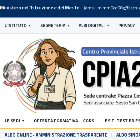
Ministero dell'Istruzione e del Merito
email: mimm0cd00g@istruz
L’ISTITUTO
SEGRETERIA
ALBI DIGITALI
PRIVACY
LE SEDI
OFFERTA FORMATIVA – CORSI
ESITI TEST ED E
ALBO ONLINE - AMMINISTRAZIONE TRASPARENTE
ALBO SINDA