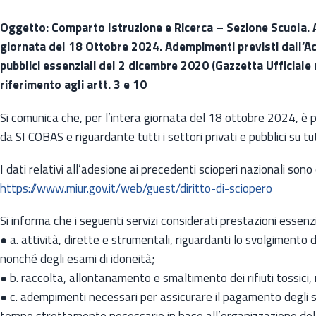
Oggetto: Comparto Istruzione e Ricerca – Sezione Scuola. A
giornata del 18 Ottobre 2024. Adempimenti previsti dall’Ac
pubblici essenziali del 2 dicembre 2020 (Gazzetta Ufficiale
riferimento agli artt. 3 e 10
Si comunica che, per l’intera giornata del 18 ottobre 2024, è
da SI COBAS e riguardante tutti i settori privati e pubblici su tut
I dati relativi all’adesione ai precedenti scioperi nazionali sono
https://www.miur.gov.it/web/guest/diritto-di-sciopero
Si informa che i seguenti servizi considerati prestazioni essen
● a. attività, dirette e strumentali, riguardanti lo svolgimento deg
nonché degli esami di idoneità;
● b. raccolta, allontanamento e smaltimento dei rifiuti tossici, n
● c. adempimenti necessari per assicurare il pagamento degli sti
tempo strettamente necessario in base all’organizzazione delle 