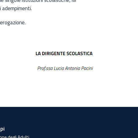
si adempimenti.
l’erogazione.
lpi
one degli Adulti