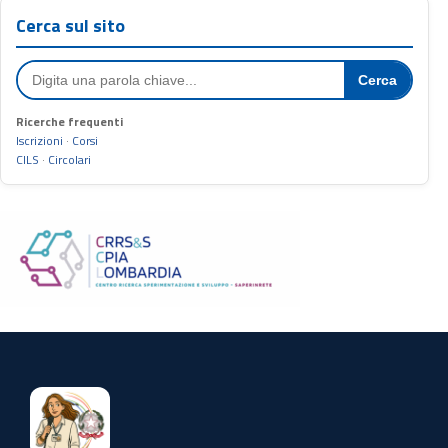
Cerca sul sito
Cerca
Ricerche frequenti
Iscrizioni
·
Corsi
CILS
·
Circolari