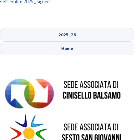
settembre 2025_signed
2025_26
Sede di Cinisello Balsamo
Home
Sede di Sesto San Giovanni
Sede di Pioltello