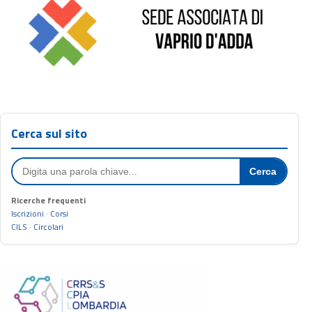
Cerca sul sito
Cerca
Ricerche frequenti
Iscrizioni
·
Corsi
CILS
·
Circolari