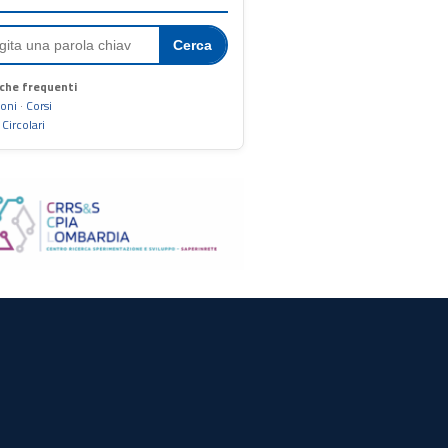
Cerca
che frequenti
ioni
·
Corsi
·
Circolari