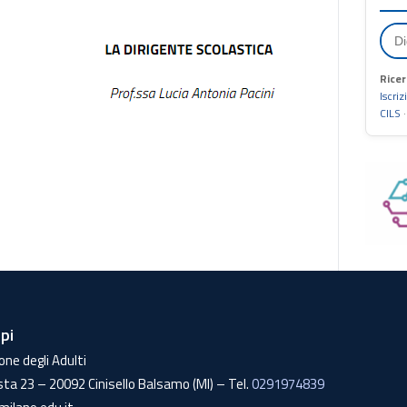
Ricer
Iscriz
CILS
lpi
one degli Adulti
sta 23 – 20092 Cinisello Balsamo (MI) – Tel.
0291974839