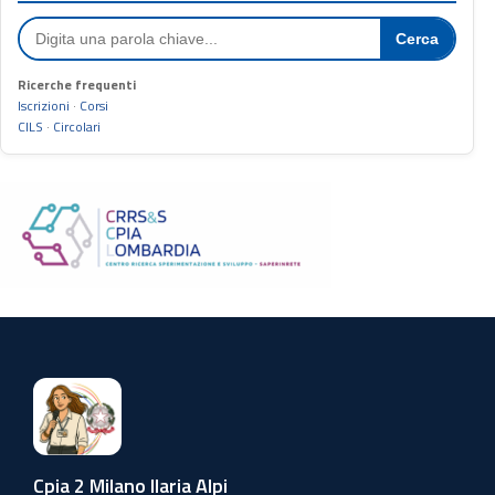
Cerca
Ricerche frequenti
Iscrizioni
·
Corsi
CILS
·
Circolari
Cpia 2 Milano Ilaria Alpi