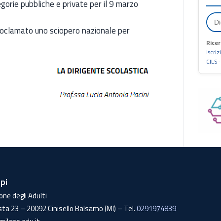
orie pubbliche e private per il 9 marzo
roclamato uno sciopero nazionale per
Ricer
Iscriz
CILS
lpi
one degli Adulti
sta 23 – 20092 Cinisello Balsamo (MI) – Tel.
0291974839