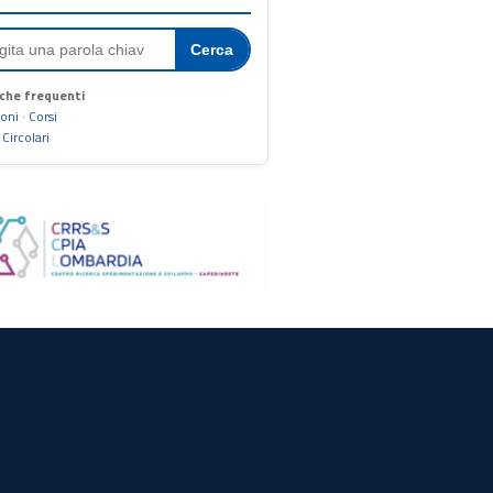
Cerca
che frequenti
ioni
·
Corsi
·
Circolari