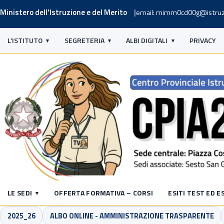
Ministero dell'Istruzione e del Merito
email: mimm0cd00g@istruz
L’ISTITUTO
SEGRETERIA
ALBI DIGITALI
PRIVACY
LE SEDI
OFFERTA FORMATIVA – CORSI
ESITI TEST ED E
2025_26
ALBO ONLINE - AMMINISTRAZIONE TRASPARENTE