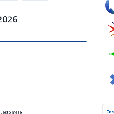
Se
 2026
Cer
i questo mese