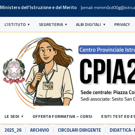
Ministero dell'Istruzione e del Merito
email: mimm0cd00g@istruz
L’ISTITUTO
SEGRETERIA
ALBI DIGITALI
PRIVACY
LE SEDI
OFFERTA FORMATIVA – CORSI
ESITI TEST ED E
2025_26
ARCHIVIO
CIRCOLARI DIRIGENTE
DIDATTICA-