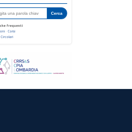
Cerca
che frequenti
ioni
·
Corsi
·
Circolari