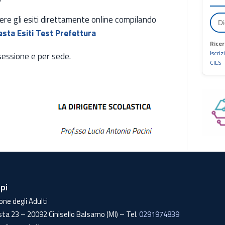
dere gli esiti direttamente online compilando
esta Esiti Test Prefettura
Ricer
Iscriz
r sessione e per sede.
CILS
lpi
one degli Adulti
sta 23 – 20092 Cinisello Balsamo (MI) – Tel.
0291974839