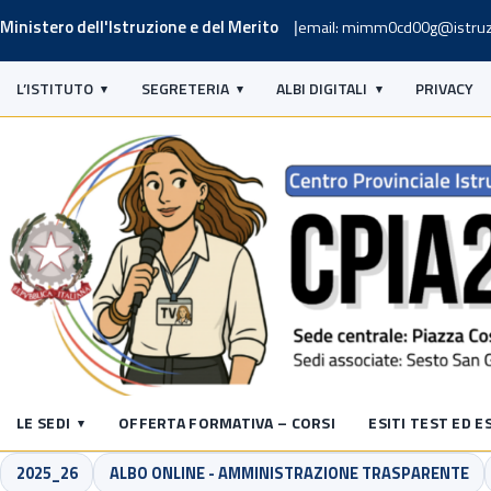
Ministero dell'Istruzione e del Merito
email: mimm0cd00g@istruz
L’ISTITUTO
SEGRETERIA
ALBI DIGITALI
PRIVACY
LE SEDI
OFFERTA FORMATIVA – CORSI
ESITI TEST ED E
2025_26
ALBO ONLINE - AMMINISTRAZIONE TRASPARENTE