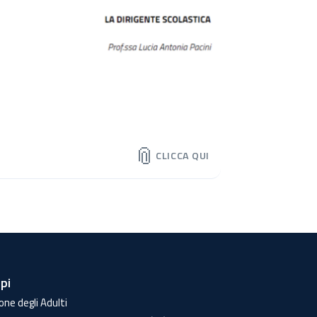
📎
CLICCA QUI
lpi
one degli Adulti