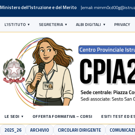
Ministero dell'Istruzione e del Merito
email: mimm0cd00g@istruz
L’ISTITUTO
SEGRETERIA
ALBI DIGITALI
PRIVACY
LE SEDI
OFFERTA FORMATIVA – CORSI
ESITI TEST ED E
2025_26
ARCHIVIO
CIRCOLARI DIRIGENTE
COMUNICAZI