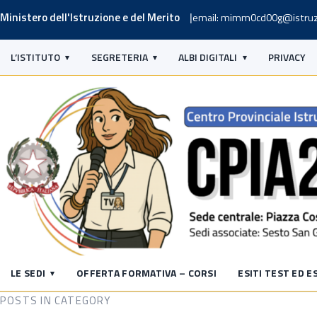
Ministero dell'Istruzione e del Merito
email: mimm0cd00g@istruz
L’ISTITUTO
SEGRETERIA
ALBI DIGITALI
PRIVACY
LE SEDI
OFFERTA FORMATIVA – CORSI
ESITI TEST ED E
POSTS IN CATEGORY