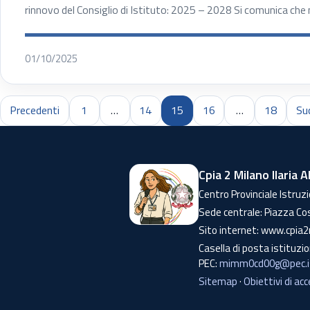
rinnovo del Consiglio di Istituto: 2025 – 2028 Si comunica che
01/10/2025
Precedenti
1
…
14
15
16
…
18
Su
Cpia 2 Milano Ilaria A
Centro Provinciale Istruzi
Sede centrale: Piazza Co
Sito internet: www.cpia2
Casella di posta istituzi
PEC:
mimm0cd00g@pec.is
Sitemap
·
Obiettivi di acc