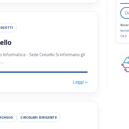
Ricer
ROGETTI
Iscriz
CILS
ello
ormatica - Sede Cinisello Si informano gli
 –…
Leggi »
RCHIVIO
CIRCOLARI DIRIGENTE