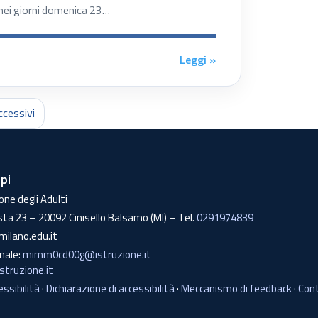
 nei giorni domenica 23…
Leggi »
ccessivi
lpi
one degli Adulti
sta 23 – 20092 Cinisello Balsamo (MI) – Tel.
0291974839
milano.edu.it
onale:
mimm0cd00g@istruzione.it
truzione.it
essibilità
·
Dichiarazione di accessibilità
·
Meccanismo di feedback
·
Cont