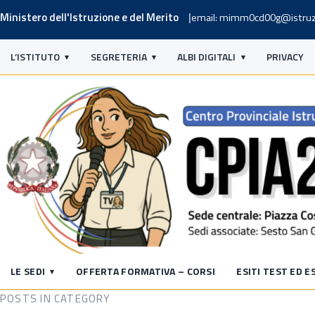
Ministero dell'Istruzione e del Merito
email: mimm0cd00g@istruz
L’ISTITUTO
SEGRETERIA
ALBI DIGITALI
PRIVACY
LE SEDI
OFFERTA FORMATIVA – CORSI
ESITI TEST ED E
POSTS IN CATEGORY