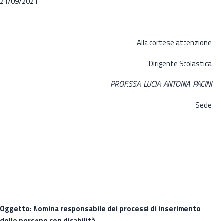
21/09/2021
Alla cortese attenzione
Dirigente Scolastica
P
ROF
.
SSA
L
UCIA
A
NTONIA
P
ACINI
Sede
Oggetto: Nomina responsabile dei processi di inserimento
delle persone con disabilità.