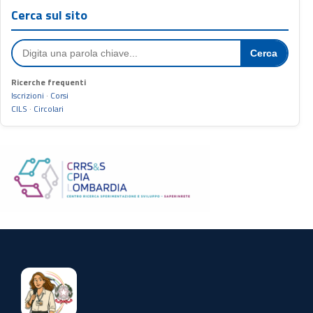
Cerca sul sito
Cerca
Ricerche frequenti
Iscrizioni
·
Corsi
CILS
·
Circolari