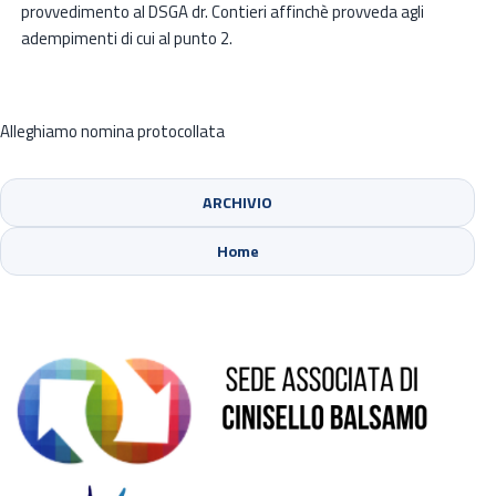
provvedimento al DSGA dr. Contieri affinchè provveda agli
adempimenti di cui al punto 2.
Alleghiamo nomina protocollata
ARCHIVIO
Sede di Cinisello Balsamo
Home
Sede di Sesto San Giovanni