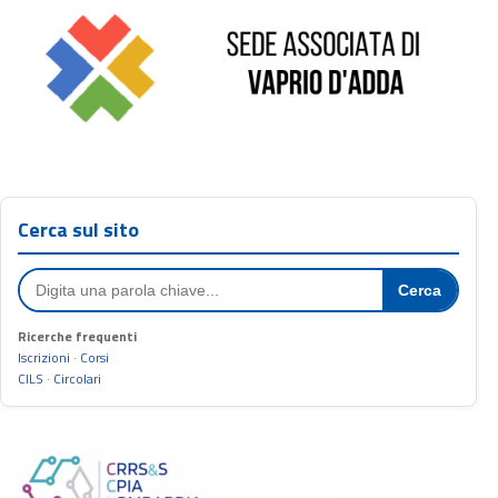
Cerca sul sito
Cerca
Ricerche frequenti
Iscrizioni
·
Corsi
CILS
·
Circolari