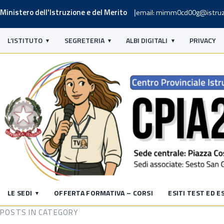
Ministero dell'Istruzione e del Merito
email: mimm0cd00g@istruz
L’ISTITUTO
SEGRETERIA
ALBI DIGITALI
PRIVACY
LE SEDI
OFFERTA FORMATIVA – CORSI
ESITI TEST ED E
POSTS IN CATEGORY