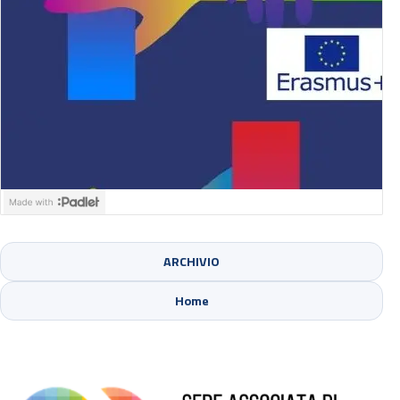
ARCHIVIO
Sede di Cinisello Balsamo
Home