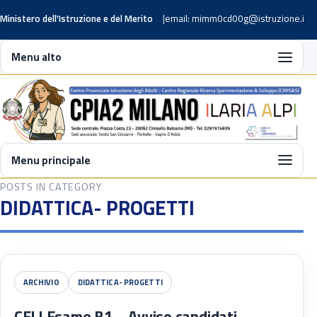
Ministero dell'Istruzione e del Merito
email: mimm0cd00g@istruzione.it
Menu alto
Menu principale
POSTS IN CATEGORY
DIDATTICA- PROGETTI
ARCHIVIO
DIDATTICA- PROGETTI
CELI Esame B1 – Avviso candidati